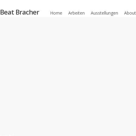
Skip
Beat Bracher
to
Home
Arbeiten
Ausstellungen
About
main
content